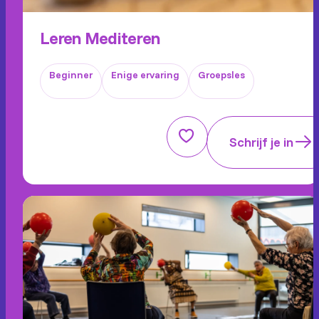
Leren Mediteren
Beginner
Enige ervaring
Groepsles
Schrijf je in