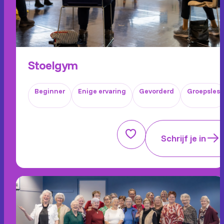
Stoelgym
Beginner
Enige ervaring
Gevorderd
Groepsles
Schrijf je in