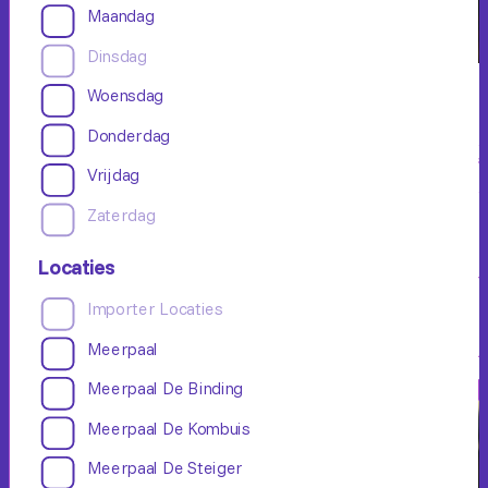
Maandag
Dinsdag
Woensdag
Yoga voor ouderen
Donderdag
Beginner
Enige ervaring
Gevorderd
Groepsles
Vrijdag
Vol
Zaterdag
Locaties
Importer Locaties
Schrijf je in
Meerpaal
Meerpaal De Binding
Meerpaal De Kombuis
Meerpaal De Steiger