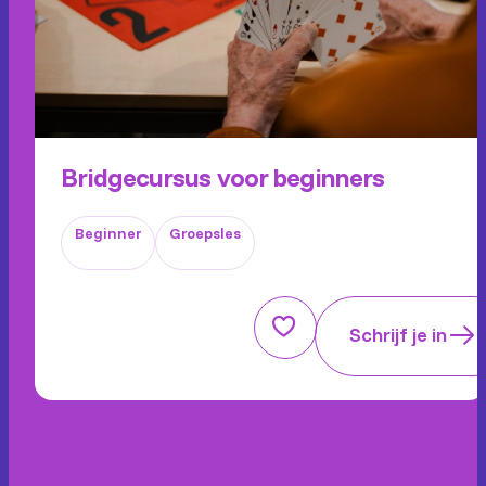
Bridgecursus voor beginners
Beginner
Groepsles
Schrijf je in