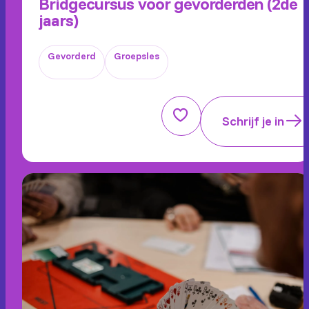
Bridgecursus voor gevorderden (2de
jaars)
Gevorderd
Groepsles
Schrijf je in