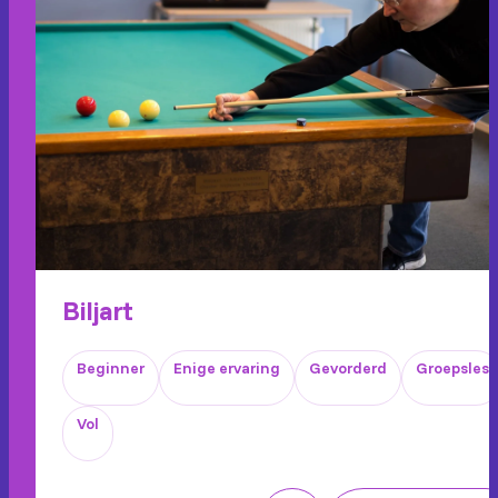
Biljart
Beginner
Enige ervaring
Gevorderd
Groepsles
Vol