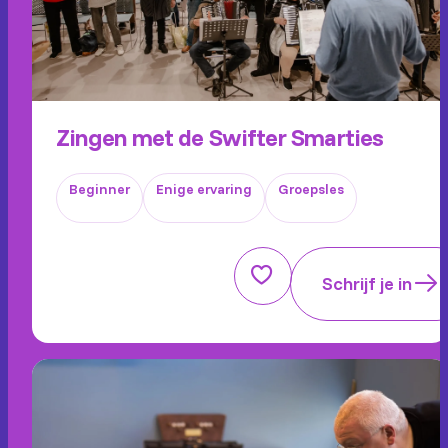
Zingen met de Swifter Smarties
Beginner
Enige ervaring
Groepsles
Schrijf je in