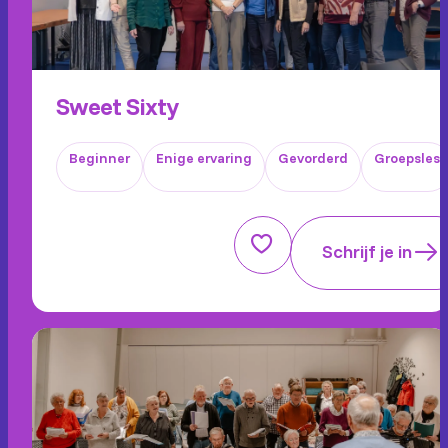
Sweet Sixty
Beginner
Enige ervaring
Gevorderd
Groepsles
Schrijf je in