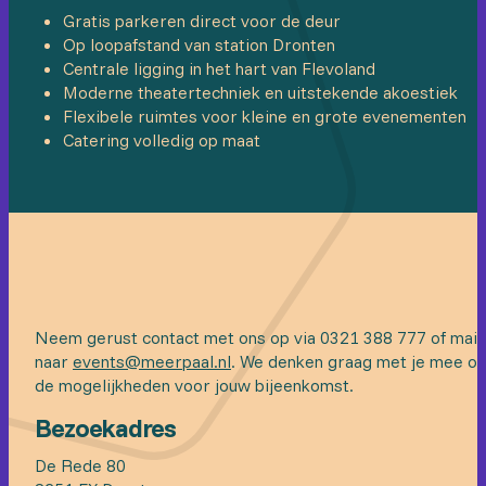
Gratis parkeren direct voor de deur
Op loopafstand van station Dronten
Centrale ligging in het hart van Flevoland
Moderne theatertechniek en uitstekende akoestiek
Flexibele ruimtes voor kleine en grote evenementen
Catering volledig op maat
Neem gerust contact met ons op via 0321 388 777 of mail
naar
events@meerpaal.nl
. We denken graag met je mee o
de mogelijkheden voor jouw bijeenkomst.
Bezoekadres
De Rede 80