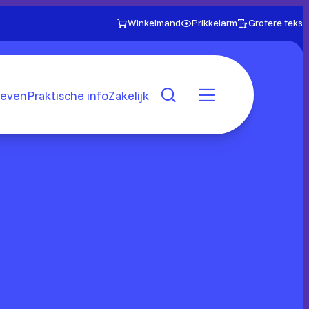
Winkelmand
Prikkelarm
Grotere tekst
even
Praktische info
Zakelijk