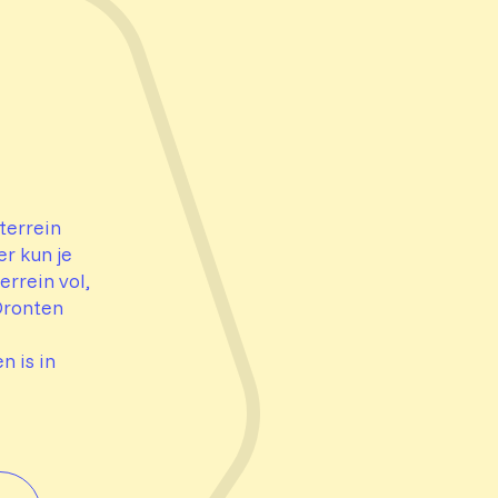
terrein
er kun je
errein vol,
 Dronten
 is in