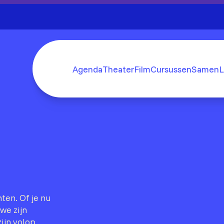
Agenda
Theater
Film
Cursussen
SamenL
ten. Of je nu
we zijn
ijn volop