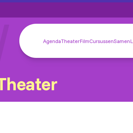
Agenda
Theater
Film
Cursussen
SamenL
Theater
tap in de schijnwerpers
ij Theaterschool Karakter van de Meerpaal is geen les he
ntdekkingstocht waarin je werkt met drama, zang en b