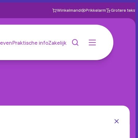
Winkelmand
Prikkelarm
Grotere tekst
even
Praktische info
Zakelijk
tzelfde. Theater is een
eweging. Samen met