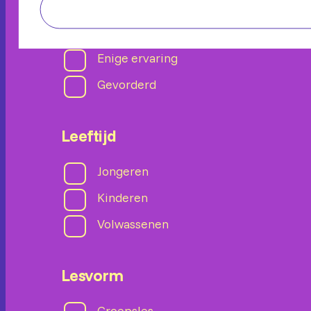
Beginner
Enige ervaring
Gevorderd
Leeftijd
Jongeren
Kinderen
Volwassenen
Lesvorm
Groepsles