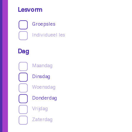
Importer Locaties
Lesvorm
Meerpaal
Groepsles
Meerpaal De Binding
Individueel les
Meerpaal De Kombuis
Dag
Meerpaal De Steiger
Maandag
Dinsdag
Woensdag
Donderdag
Vrijdag
Zaterdag