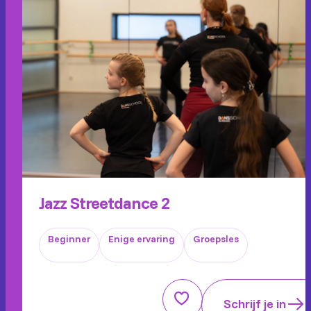
Jazz Streetdance 2
Beginner
Enige ervaring
Groepsles
Schrijf je in