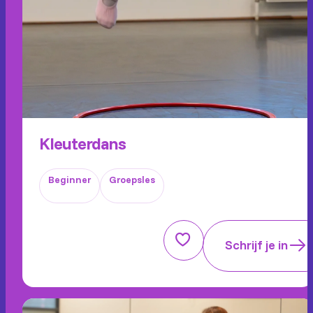
Kleuterdans
Beginner
Groepsles
Schrijf je in