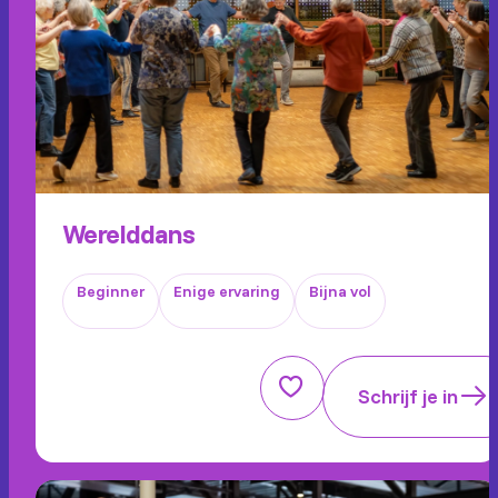
Werelddans
Beginner
Enige ervaring
Bijna vol
Schrijf je in