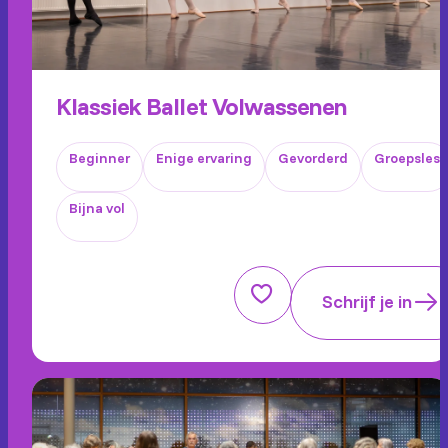
Klassiek Ballet Volwassenen
Beginner
Enige ervaring
Gevorderd
Groepsles
Bijna vol
Schrijf je in