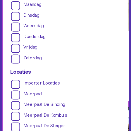
Maandag
Dinsdag
Woensdag
Donderdag
Zumba Gold
Vrijdag
Beginner
Enige ervaring
Zaterdag
Locaties
Importer Locaties
Schrijf je in
Meerpaal
Meerpaal De Binding
Meerpaal De Kombuis
Meerpaal De Steiger