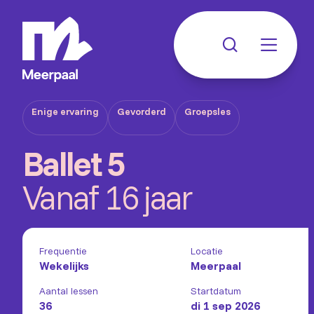
Enige ervaring
Gevorderd
Groepsles
Ballet 5
Vanaf 16 jaar
Frequentie
Locatie
Wekelijks
Meerpaal
Aantal lessen
Startdatum
36
di 1 sep 2026