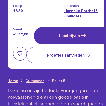
Lestijd
Docenten
18:30
Hanneke Potthoff-
Smulders
Vanaf
€ 312,00
Inschrijven
Proefles aanvragen
Home
Cursussen
Ballet 5
Deze lessen zijn bedoeld voor jongeren en
volwassenen die al een goede basis in
klassiek ballet hebben en hun vaardigheden