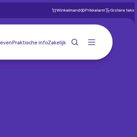
Winkelmand
Prikkelarm
Grotere tekst
even
Praktische info
Zakelijk