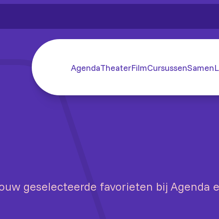
Agenda
Theater
Film
Cursussen
SamenL
ouw geselecteerde favorieten bij Agenda 