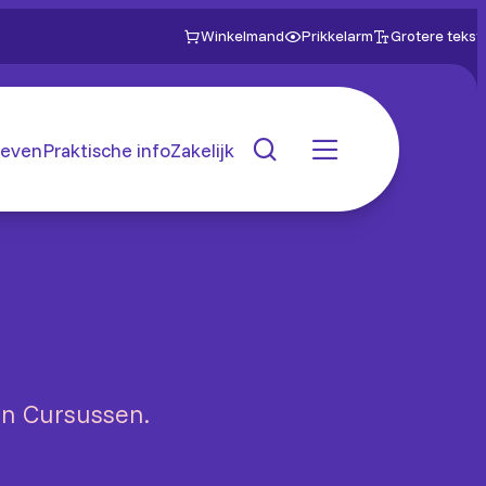
Winkelmand
Prikkelarm
Grotere tekst
even
Praktische info
Zakelijk
en Cursussen.