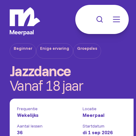
Beginner
Enige ervaring
Groepsles
Jazzdance
Vanaf 18 jaar
Frequentie
Locatie
Wekelijks
Meerpaal
Aantal lessen
Startdatum
36
di 1 sep 2026