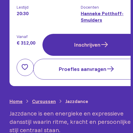
Lestijd
Docenten
20:30
Hanneke Potthoff-
Smulders
Vanaf
€ 312,00
Inschrijven
Proefles aanvragen
Home
Cursussen
Jazzdance
Jazzdance is een energieke en expressieve
dansstijl waarin ritme, kracht en persoonlijke
stijl centraal staan.