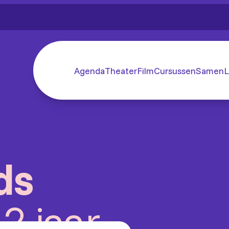
Agenda
Theater
Film
Cursussen
SamenL
ds
2 jaar