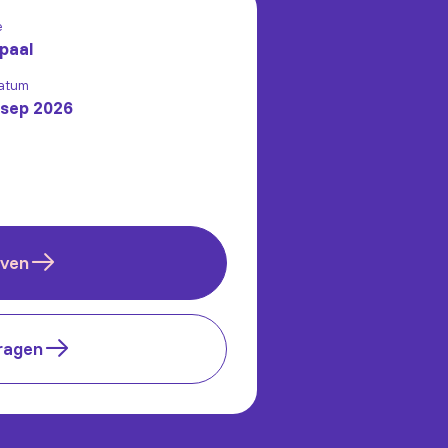
e
paal
atum
 sep 2026
jven
ragen