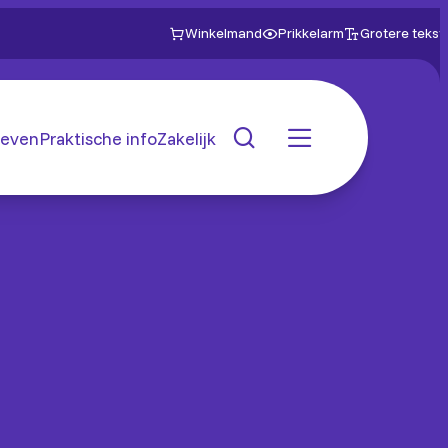
Winkelmand
Prikkelarm
Grotere tekst
even
Praktische info
Zakelijk