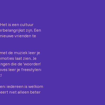
 Het is een cultuur
erbelangrijkst zijn. Een
 nieuwe vrienden te
met de muziek leer je
moties laat zien. Je
ingen die de 'woorden'
es leer je freestylen:
!
sen: iedereen is welkom
leert niet alleen beter