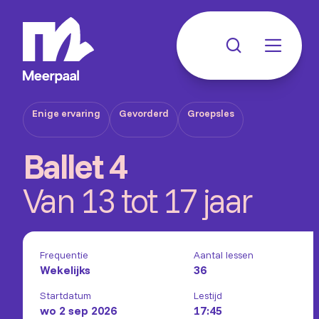
Enige ervaring
Gevorderd
Groepsles
Ballet 4
Van 13 tot 17 jaar
Frequentie
Aantal lessen
Wekelijks
36
Startdatum
Lestijd
wo 2 sep 2026
17:45