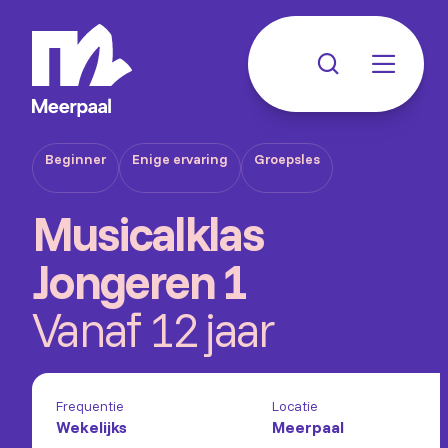
Beginner
Enige ervaring
Groepsles
Musicalklas
Jongeren 1
Vanaf 12 jaar
Frequentie
Locatie
Wekelijks
Meerpaal