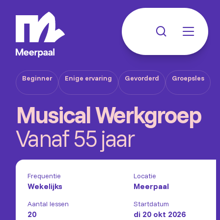
Beginner
Enige ervaring
Gevorderd
Groepsles
Musical Werkgroep
Vanaf 55 jaar
Frequentie
Locatie
Wekelijks
Meerpaal
Aantal lessen
Startdatum
20
di 20 okt 2026