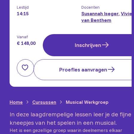
Lestijd
Docenten
14:15
Susannah Iseger
,
Vivie
van Benthem
Vanaf
€ 148,00
Inschrijven
Proefles aanvragen
Home
Cursussen
Musical Werkgroep
In deze laagdrempelige lessen leer je de fijne
kneepjes van het spelen in een musical.
Het is een gezellige groep waarin deelnemers elkaar