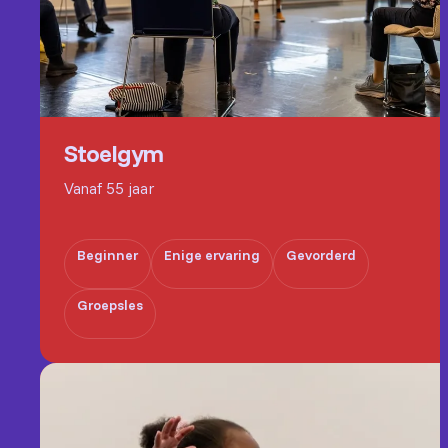
Stoelgym
Vanaf 55 jaar
Beginner
Enige ervaring
Gevorderd
Groepsles