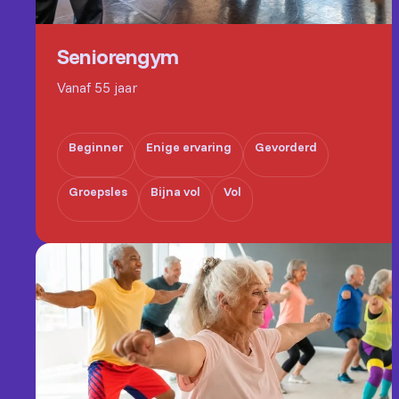
Seniorengym
Vanaf 55 jaar
Beginner
Enige ervaring
Gevorderd
Groepsles
Bijna vol
Vol