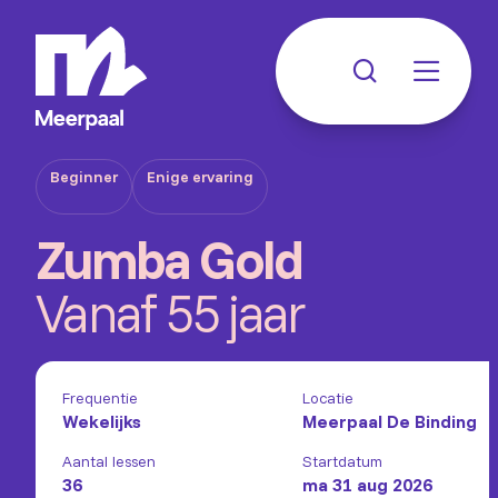
Beginner
Enige ervaring
Zumba Gold
Vanaf 55 jaar
Frequentie
Locatie
Wekelijks
Meerpaal De Binding
Aantal lessen
Startdatum
36
ma 31 aug 2026