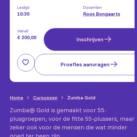
Lestijd
Docenten
10:30
Roos Bongaarts
Vanaf
€ 200,00
Inschrijven
Proefles aanvragen
Home
Cursussen
Zumba Gold
Zumba® Gold is gemaakt voor 55-
plusgroepen; voor de fitte 55-plussers, maar
zeker ook voor de mensen die wat minder
goed ter been zijn.