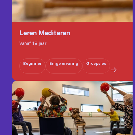
Leren Mediteren
Vanaf 18 jaar
Beginner
Enige ervaring
Groepsles