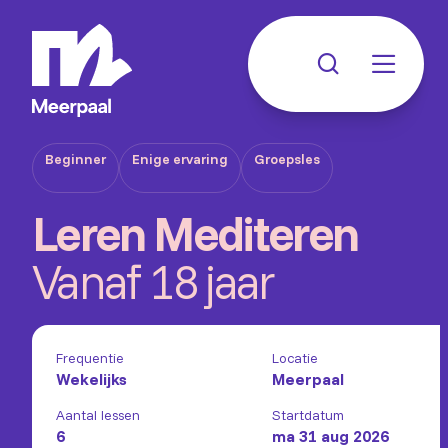
Beginner
Enige ervaring
Groepsles
Leren Mediteren
Vanaf 18 jaar
Frequentie
Locatie
Wekelijks
Meerpaal
Aantal lessen
Startdatum
6
ma 31 aug 2026