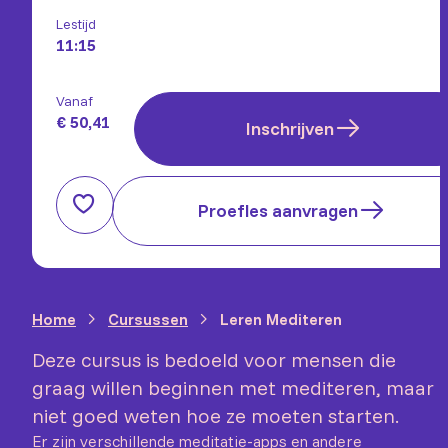
Lestijd
11:15
Vanaf
€ 50,41
Inschrijven
Proefles aanvragen
Home
Cursussen
Leren Mediteren
Deze cursus is bedoeld voor mensen die
graag willen beginnen met mediteren, maar
niet goed weten hoe ze moeten starten.
Er zijn verschillende meditatie-apps en andere