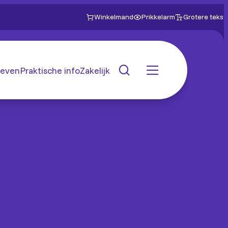
Winkelmand
Prikkelarm
Grotere tekst
even
Praktische info
Zakelijk