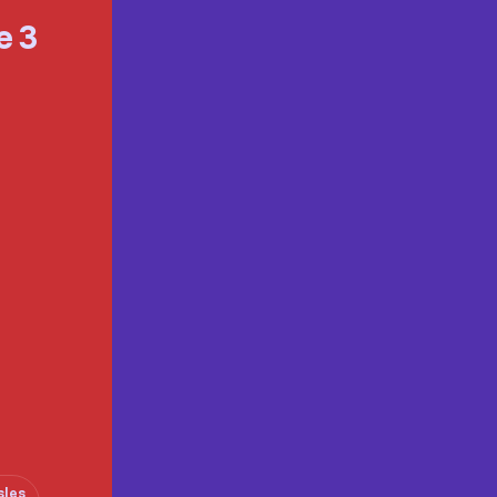
e 3
sles