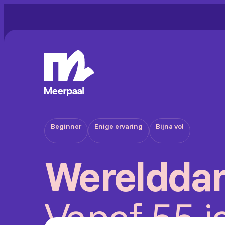
Beginner
Enige ervaring
Bijna vol
Wereldda
Vanaf 55 j