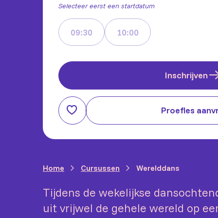
Selecteer eerst een startdatum
09:30
10:00
Inschrijven
Proefles aanv
Home
Cursussen
Werelddans
Tijdens de wekelijkse dansochte
uit vrijwel de gehele wereld op ee