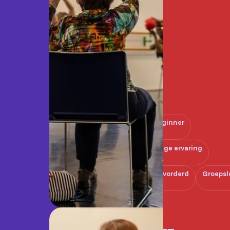
Beginner
Enige ervaring
Gevorderd
Groepsl