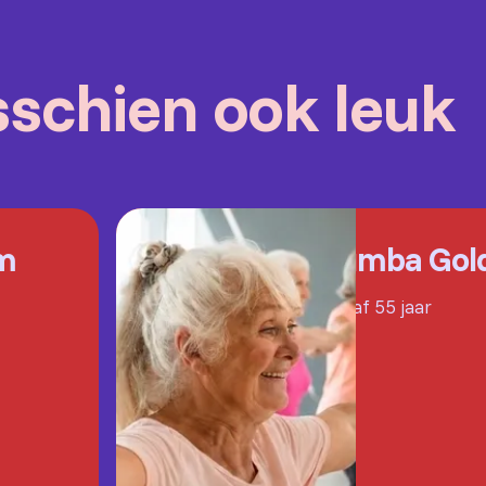
isschien ook leuk
m
Zumba Gol
Vanaf 55 jaar