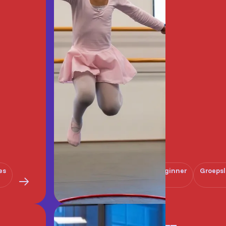
es
Beginner
Groepsl