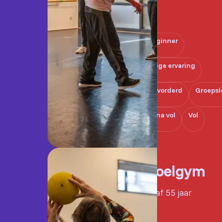
Beginner
Enige ervaring
Gevorderd
Groepsl
Bijna vol
Vol
Stoelgym
Vanaf 55 jaar