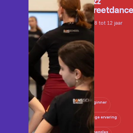
Jazz
Streetdance
Van 8 tot 12 jaar
Beginner
Enige ervaring
Groepsles