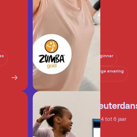
es
Beginner
Enige ervaring
Kleuterdan
Van 4 tot 6 jaar