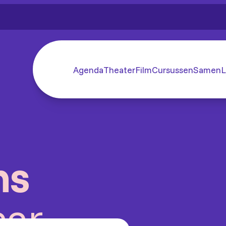
Agenda
Theater
Film
Cursussen
SamenL
ns
aar