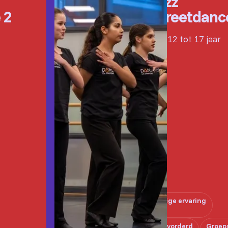
Jazz
 2
Streetdanc
Van 12 tot 17 jaar
Enige ervaring
Gevorderd
Groep