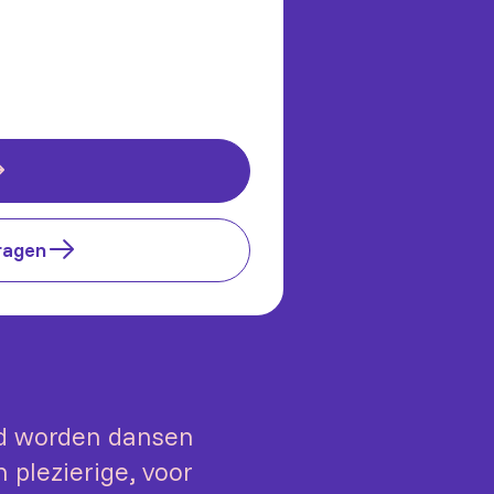
ragen
nd worden dansen
n plezierige, voor