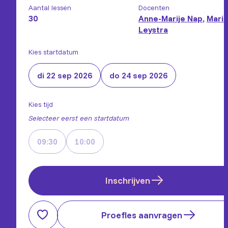
Aantal lessen
Docenten
30
Anne-Marije Nap
,
Marit
Leystra
Kies startdatum
di 22 sep 2026
do 24 sep 2026
Kies tijd
Selecteer eerst een startdatum
09:30
10:00
Inschrijven
Proefles aanvragen