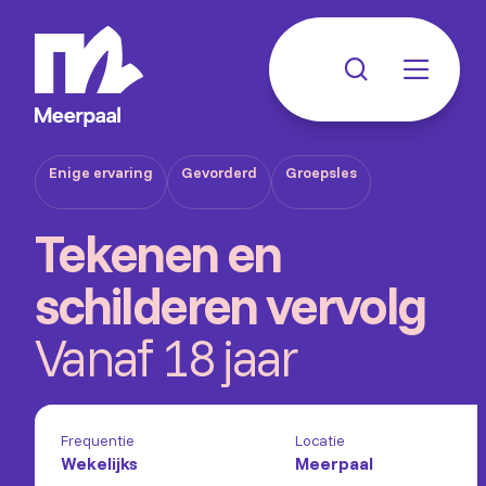
Enige ervaring
Gevorderd
Groepsles
Tekenen en
schilderen vervolg
Vanaf 18 jaar
Frequentie
Locatie
Wekelijks
Meerpaal