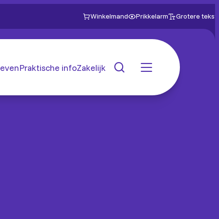
Winkelmand
Prikkelarm
Grotere tekst
even
Praktische info
Zakelijk