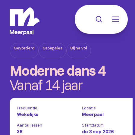
Gevorderd
Groepsles
Bijna vol
Moderne dans 4
Vanaf 14 jaar
Frequentie
Locatie
Wekelijks
Meerpaal
Aantal lessen
Startdatum
36
do 3 sep 2026