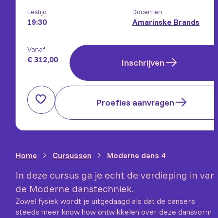
Lestijd
Docenten
19:30
Amarinske Brands
Vanaf
€ 312,00
Inschrijven
Proefles aanvragen
Home
Cursussen
Moderne dans 4
In deze cursus ga je echt de verdieping in van
de Moderne danstechniek.
Zowel fysiek wordt je uitgedaagd als dat de dansers
steeds meer know how ontwikkelen over deze dansvorm