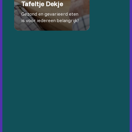
Tafeltje Dekje
Gezond en gevarieerd eten
is voor iedereen belangrijk!