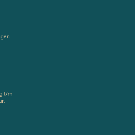
agen
g t/m
ur.