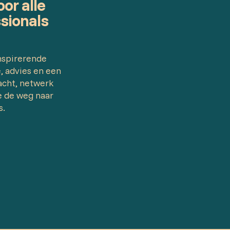
or alle
ssionals
nspirerende
, advies en een
acht, netwerk
e de weg naar
s.