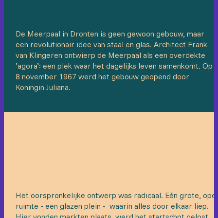
De Meerpaal in Dronten is geen gewoon gebouw, maar
een revolutionair idee van staal en glas. Architect Frank
van Klingeren ontwierp de Meerpaal als een overdekte
‘agora’: een plek waar het dagelijks leven samenkomt. Op
8 november 1967 werd het gebouw geopend door
Koningin Juliana.
Het oorspronkelijke ontwerp was radicaal. Eén grote, ope
ruimte - een glazen plein - waarin alles door elkaar liep.
Hier vonden markten plaats, werd het startschot gelost