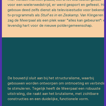
voor een wielerwedstrijd, er werd gesport en gefeest. He
gebouw deed zelfs dienst als televisiestudio voor bekend
tv-programma’s als
Stuif es in
en
Zeskamp
. Van Klingeren
zag de Meerpaal als een plek waar “alles kan gebeuren”: e
levendig hart voor de nieuwe poldergemeenschap.
De bouwstijl sluit aan bij het structuralisme, waarbij
gebouwen worden ontworpen om ontmoeting en verbindin
te stimuleren. Tegelijk heeft de Meerpaal een robuuste
uitstraling, die raakt aan het brutalisme, met zichtbare
constructies en een duidelijke, functionele vorm.