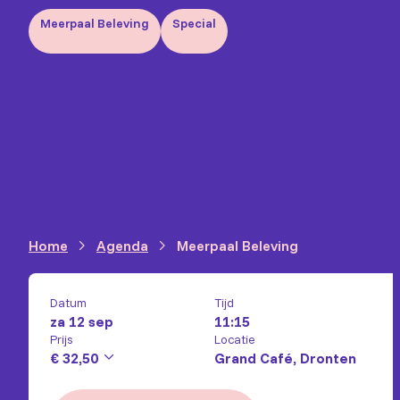
Meerpaal Beleving
Special
Home
Agenda
Meerpaal Beleving
Datum
Tijd
za 12 sep
11:15
Prijs
Locatie
€ 32,50
Grand Café, Dronten