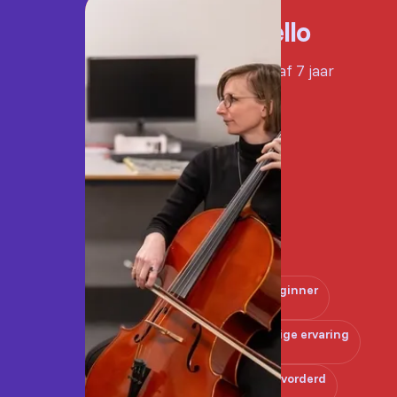
Cello
Vanaf 7 jaar
Beginner
Enige ervaring
Gevorderd