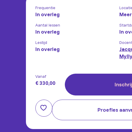
Frequentie
Locati
In overleg
Meer
Aantal lessen
Startd
In overleg
In ov
Lestijd
Docen
In overleg
Jacq
Mylly
Vanaf
€ 330,00
Inschri
Proefles aanv