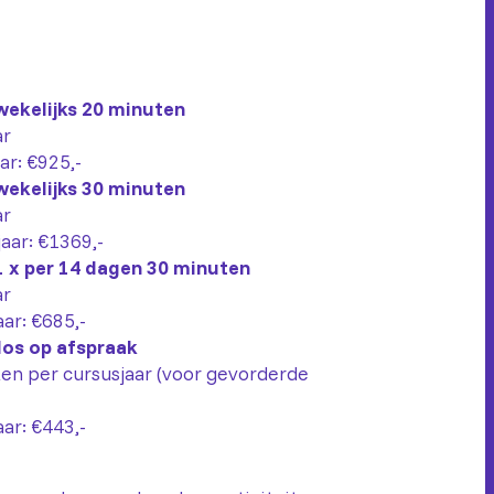
wekelijks 20 minuten
ar
aar: €925,-
wekelijks 30 minuten
ar
jaar: €1369,-
 x per 14 dagen 30 minuten
ar
aar: €685,-
los op afspraak
en per cursusjaar (voor gevorderde
aar: €443,-