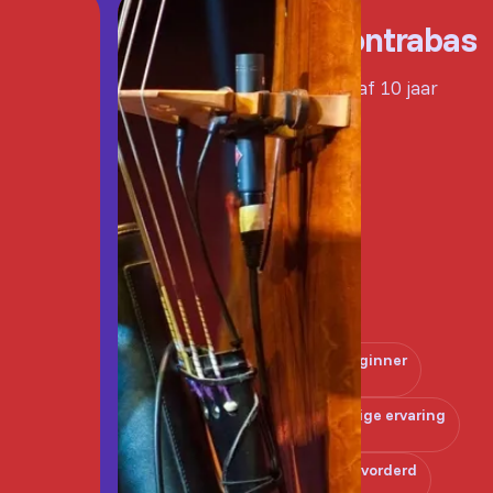
Contrabas
Vanaf 10 jaar
Beginner
Enige ervaring
Gevorderd