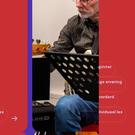
Beginner
Enige ervaring
Gevorderd
es
Individueel les