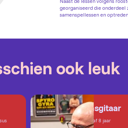
Naast de lessen volgens roost
georganiseerd die onderdeel z
samenspellessen en optreden
isschien ook leuk
Basgitaar
rsus
Vanaf 8 jaar