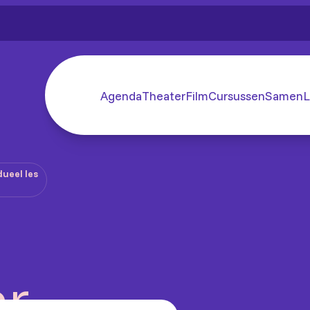
Agenda
Theater
Film
Cursussen
SamenL
dueel les
ar