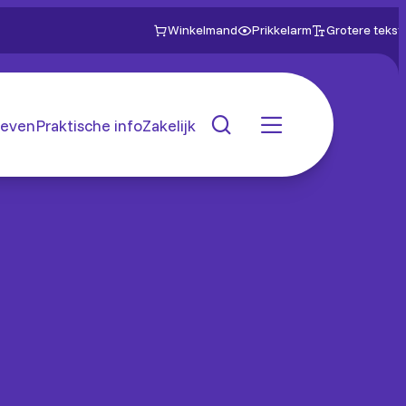
Winkelmand
Prikkelarm
Grotere tekst
even
Praktische info
Zakelijk