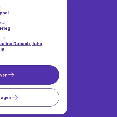
e
paal
atum
erleg
ten
ueline Dubach
,
Juho
lä
jven
ragen