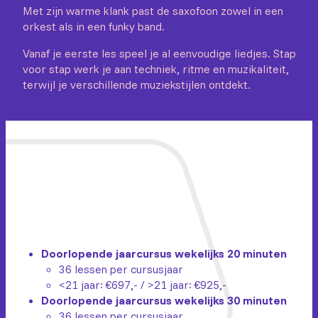
Met zijn warme klank past de saxofoon zowel in een
orkest als in een funky band.
Vanaf je eerste les speel je al eenvoudige liedjes. Stap
voor stap werk je aan techniek, ritme en muzikaliteit,
terwijl je verschillende muziekstijlen ontdekt.
Doorlopende jaarcursus wekelijks 20 minuten
36 lessen per cursusjaar
<21 jaar: €697,- / >21 jaar: €925,-
Doorlopende jaarcursus wekelijks 30 minuten
36 lessen per cursusjaar