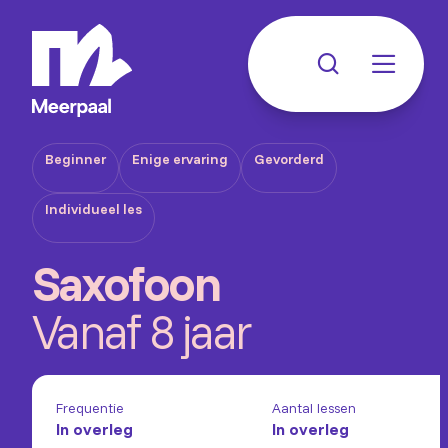
Beginner
Enige ervaring
Gevorderd
Individueel les
Saxofoon
Vanaf 8 jaar
Frequentie
Aantal lessen
In overleg
In overleg