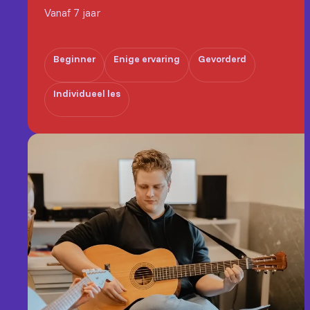
Vanaf 7 jaar
Beginner
Enige ervaring
Gevorderd
Individueel les