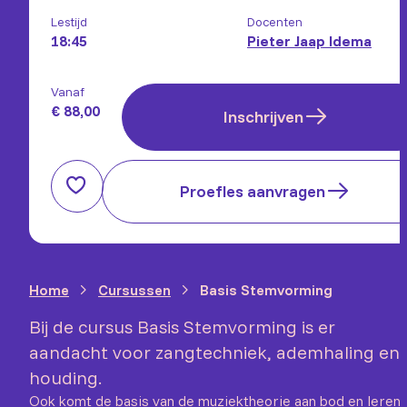
Lestijd
Docenten
18:45
Pieter Jaap Idema
Vanaf
€ 88,00
Inschrijven
Proefles aanvragen
Home
Cursussen
Basis Stemvorming
Bij de cursus Basis Stemvorming is er
aandacht voor zangtechniek, ademhaling en
houding.
Ook komt de basis van de muziektheorie aan bod en leren