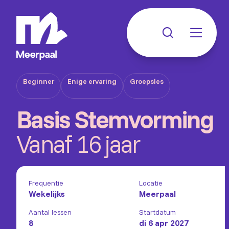
Beginner
Enige ervaring
Groepsles
Basis Stemvorming
Vanaf 16 jaar
Frequentie
Locatie
Wekelijks
Meerpaal
Aantal lessen
Startdatum
8
di 6 apr 2027