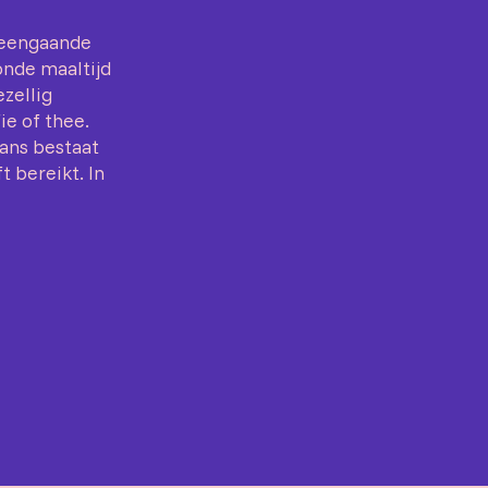
lleengaande
onde maaltijd
ezellig
ie of thee.
ans bestaat
 bereikt. In