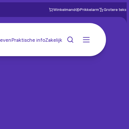
Winkelmand
Prikkelarm
Grotere tekst
even
Praktische info
Zakelijk