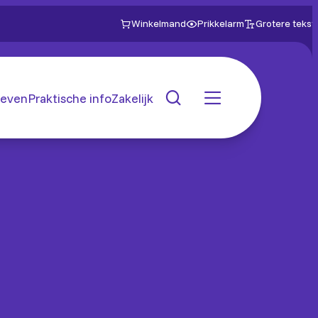
Winkelmand
Prikkelarm
Grotere tekst
even
Praktische info
Zakelijk