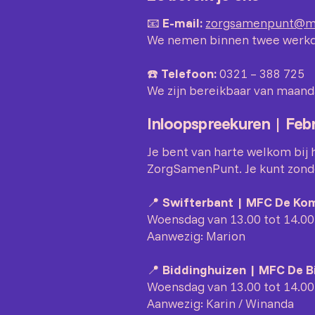
📧
E-mail:
zorgsamenpunt@me
We nemen binnen twee werkda
☎️
Telefoon:
0321 – 388 725
We zijn bereikbaar van maanda
Inloopspreekuren | Feb
Je bent van harte welkom bij 
ZorgSamenPunt. Je kunt zond
📍
Swifterbant | MFC De Kom
Woensdag van 13.00 tot 14.00
Aanwezig: Marion
📍
Biddinghuizen | MFC De B
Woensdag van 13.00 tot 14.00
Aanwezig: Karin / Winanda