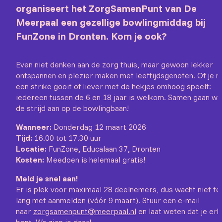
organiseert het ZorgSamenPunt van De
Meerpaal een gezellige bowlingmiddag bij
FunZone in Dronten. Kom je ook?
Even niet denken aan de zorg thuis, maar gewoon lekker
ontspannen en plezier maken met leeftijdsgenoten. Of je n
een strike gooit of liever met de hekjes omhoog speelt:
iedereen tussen de 6 en 18 jaar is welkom. Samen gaan we
de strijd aan op de bowlingbaan!
Wanneer:
Donderdag 12 maart 2026
Tijd:
16.00 tot 17.30 uur
Locatie:
FunZone, Educalaan 37, Dronten
Kosten:
Meedoen is helemaal gratis!
Meld je snel aan!
Er is plek voor maximaal 28 deelnemers, dus wacht niet te
lang met aanmelden (vóór 9 maart). Stuur een e-mail
naar
zorgsamenpunt@meerpaal.nl
en laat weten dat je erb