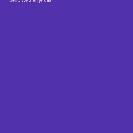
bent. We zien je daar!