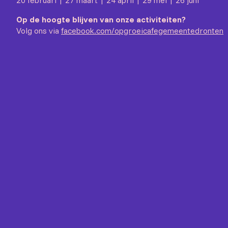
20 februari | 27 maart | 24 april | 29 mei | 26 juni
Op de hoogte blijven van onze activiteiten?
Volg ons via
facebook.com/opgroeicafegemeentedronten