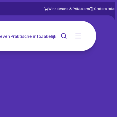
Winkelmand
Prikkelarm
Grotere tekst
even
Praktische info
Zakelijk