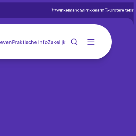
Winkelmand
Prikkelarm
Grotere tekst
even
Praktische info
Zakelijk