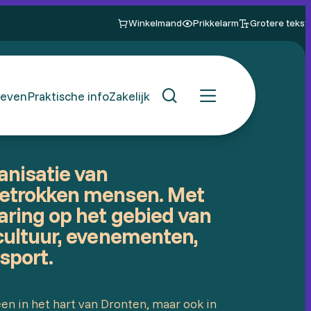
Winkelmand
Prikkelarm
Grotere tekst
even
Praktische info
Zakelijk
anisatie van
betrokken mensen. Met
aring op het gebied van
 cultuur, evenementen,
 sport.
een in het hart van Dronten, maar ook in