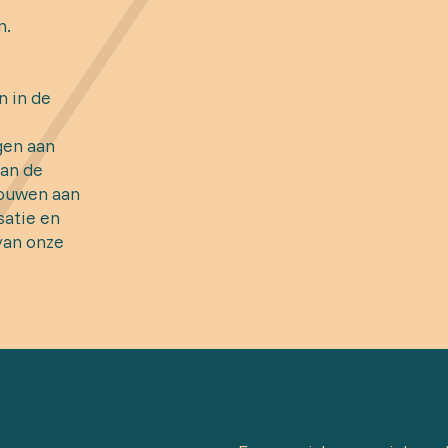
n.
n in de
gen aan
van de
bouwen aan
satie en
van onze