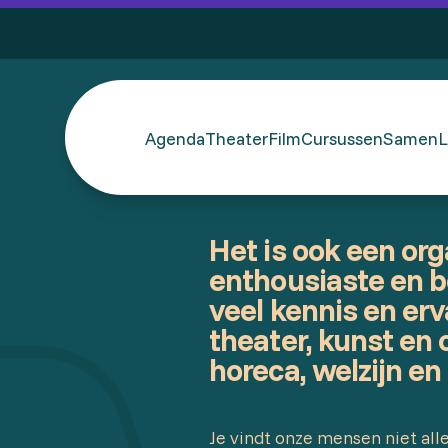
Agenda
Theater
Film
Cursussen
SamenL
Het is ook een org
enthousiaste en 
veel kennis en erv
theater, kunst en
horeca, welzijn en
Je vindt onze mensen niet all