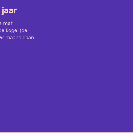
 jaar
ie met
e kogel (de
per maand gaan