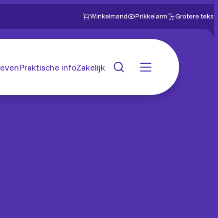
Winkelmand
Prikkelarm
Grotere tekst
even
Praktische info
Zakelijk