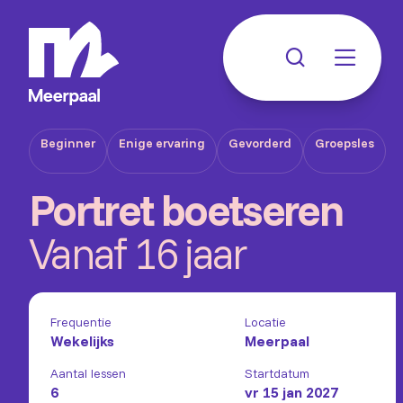
Beginner
Enige ervaring
Gevorderd
Groepsles
Portret boetseren
Vanaf 16 jaar
Frequentie
Locatie
Wekelijks
Meerpaal
Aantal lessen
Startdatum
6
vr 15 jan 2027