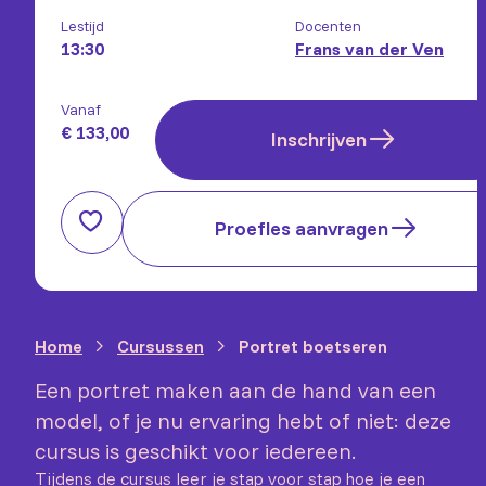
Lestijd
Docenten
13:30
Frans van der Ven
Vanaf
€ 133,00
Inschrijven
Proefles aanvragen
Home
Cursussen
Portret boetseren
Een portret maken aan de hand van een
model, of je nu ervaring hebt of niet: deze
cursus is geschikt voor iedereen.
Tijdens de cursus leer je stap voor stap hoe je een