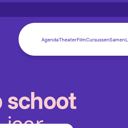
Agenda
Theater
Film
Cursussen
SamenL
 schoot
 jaar