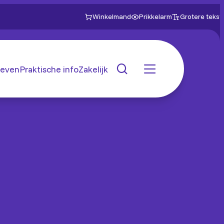
Winkelmand
Prikkelarm
Grotere tekst
even
Praktische info
Zakelijk