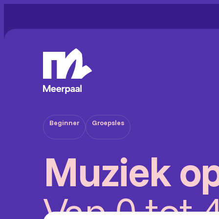
Beginner
Groepsles
Muziek op
Van 0 tot 4