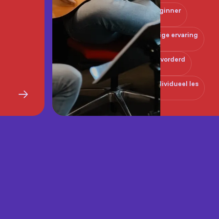
Beginner
Enige ervaring
Gevorderd
Individueel les