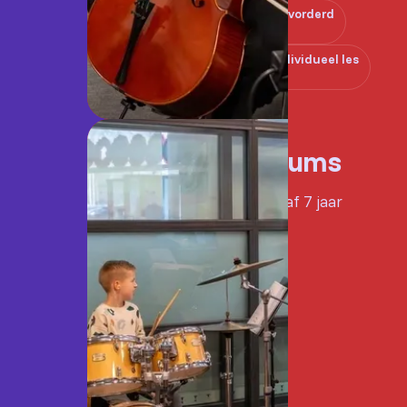
Gevorderd
Individueel les
Drums
Vanaf 7 jaar