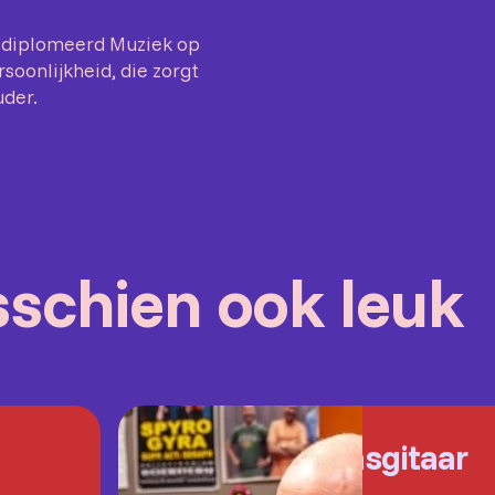
gediplomeerd Muziek op
oonlijkheid, die zorgt
uder.
isschien ook leuk
Basgitaar