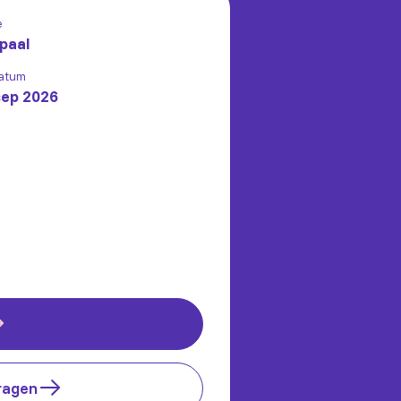
e
paal
atum
sep 2026
ragen