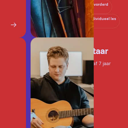
Gevorderd
Individueel les
Gitaar
Vanaf 7 jaar