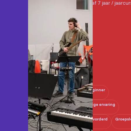
Vanaf 7 jaar / jaarcu
Beginner
Enige ervaring
Gevorderd
Groepsl