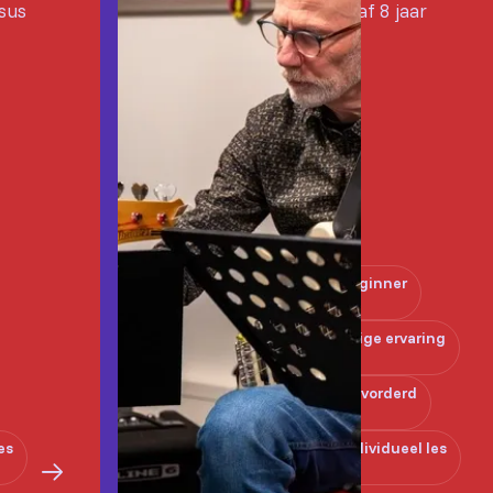
rsus
Vanaf 8 jaar
Beginner
Enige ervaring
Gevorderd
es
Individueel les