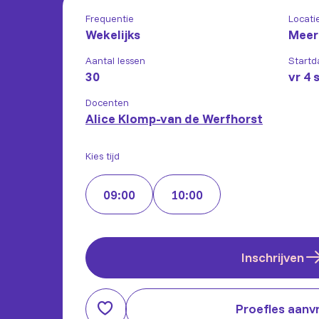
Frequentie
Locati
Wekelijks
Meer
Aantal lessen
Startd
30
vr 4 
Docenten
Alice Klomp-van de Werfhorst
Kies tijd
09:00
10:00
Inschrijven
Proefles aanv