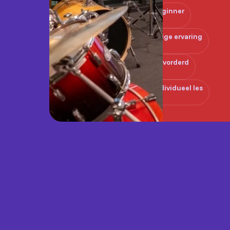
Beginner
Enige ervaring
Gevorderd
Individueel les