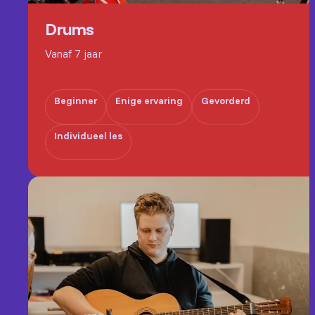
Drums
Vanaf 7 jaar
Beginner
Enige ervaring
Gevorderd
Individueel les