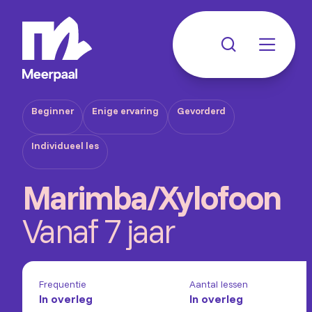
Beginner
Enige ervaring
Gevorderd
Individueel les
Marimba/Xylofoon
Vanaf 7 jaar
Frequentie
Aantal lessen
In overleg
In overleg