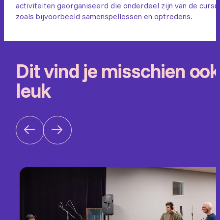
activiteiten georganiseerd die onderdeel zijn van de cursu
zoals bijvoorbeeld samenspellessen en optredens.
Dit vind je misschien ook
leuk