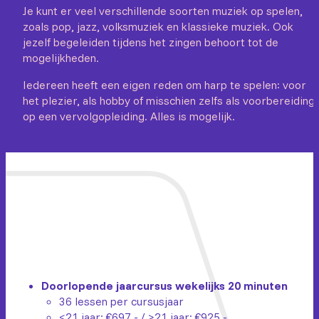
Je kunt er veel verschillende soorten muziek op spelen,
zoals pop, jazz, volksmuziek en klassieke muziek. Ook
jezelf begeleiden tijdens het zingen behoort tot de
mogelijkheden.
Iedereen heeft een eigen reden om harp te spelen: voor
het plezier, als hobby of misschien zelfs als voorbereiding
op een vervolgopleiding. Alles is mogelijk.
Doorlopende jaarcursus wekelijks 20 minuten
36 lessen per cursusjaar
<21 jaar: €697,- / >21 jaar: €925,-