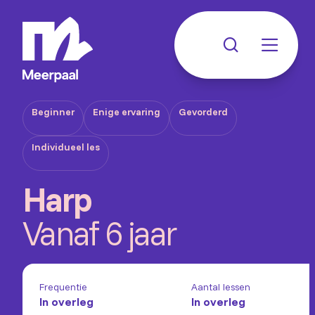
Beginner
Enige ervaring
Gevorderd
Individueel les
Harp
Vanaf 6 jaar
Frequentie
Aantal lessen
In overleg
In overleg