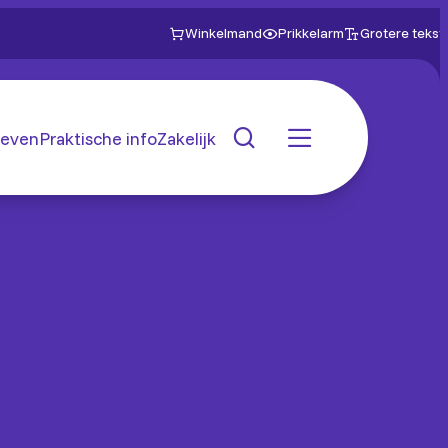
Winkelmand
Prikkelarm
Grotere tekst
even
Praktische info
Zakelijk