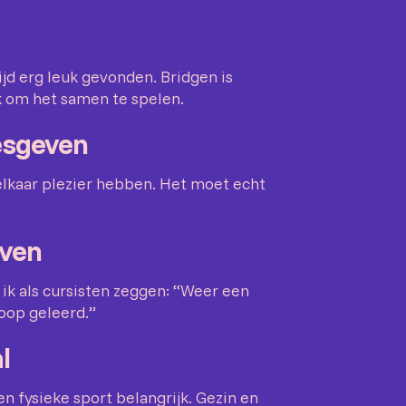
ijd erg leuk gevonden. Bridgen is
k om het samen te spelen.
esgeven
elkaar plezier hebben. Het moet echt
even
 ik als cursisten zeggen: “Weer een
oop geleerd.”
l
n fysieke sport belangrijk. Gezin en