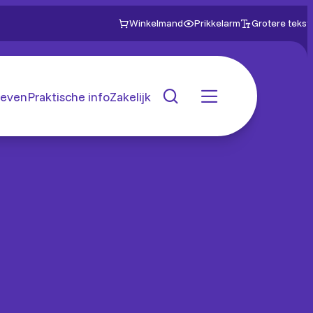
Winkelmand
Prikkelarm
Grotere tekst
even
Praktische info
Zakelijk