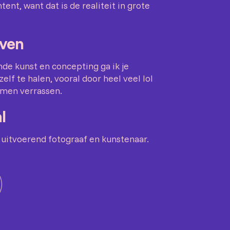
nt, want dat is de realiteit in grote
even
nde kunst en concepting ga ik je
elf te halen, vooral door heel veel lol
amen verrassen.
l
 uitvoerend fotograaf en kunstenaar.