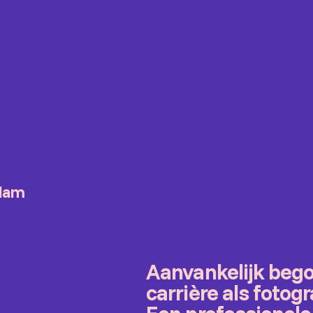
rdam
Aanvankelijk bego
carrière als foto