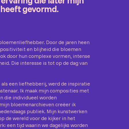
ervaring die later mijn
e heeft gevormd.
t bloemenliefhebber. Door de jaren heen
positiviteit en blijheid die bloemen
ok door hun complexe vormen, intense
eid. Die interesse is tot op de dag van
als een liefhebberij, werd de inspiratie
nstenaar. Ik maak mijn composities met
n die individueel worden
 mijn bloemenarchieven creëer ik
hedendaags publiek. Mijn kunstwerken
 de wereld voor de kijker in het
k: een tijd waarin we dagelijks worden