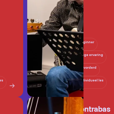
Beginner
Enige ervaring
Gevorderd
es
Individueel les
Contrabas