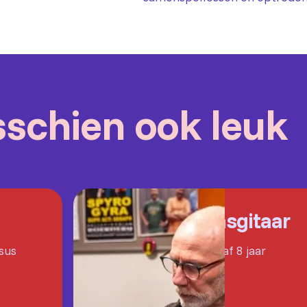
isschien ook leuk
Basgitaar
rsus
Vanaf 8 jaar