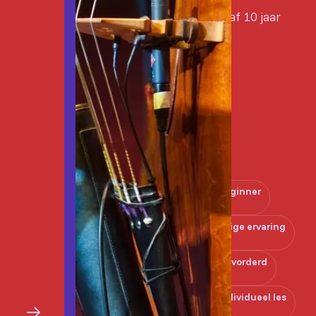
Vanaf 10 jaar
Beginner
Enige ervaring
Gevorderd
Individueel les