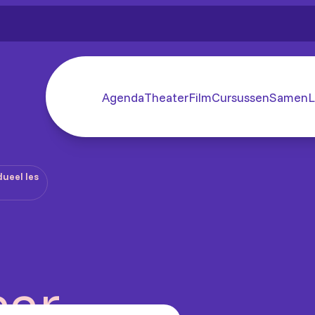
Agenda
Theater
Film
Cursussen
SamenL
dueel les
aar