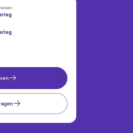
 lessen
erleg
erleg
jven
ragen