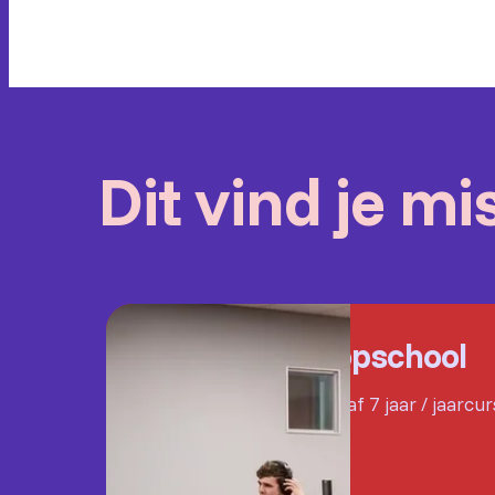
Dit vind je m
Popschool
Vanaf 7 jaar / jaarcu