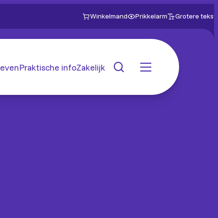
Winkelmand
Prikkelarm
Grotere tekst
even
Praktische info
Zakelijk