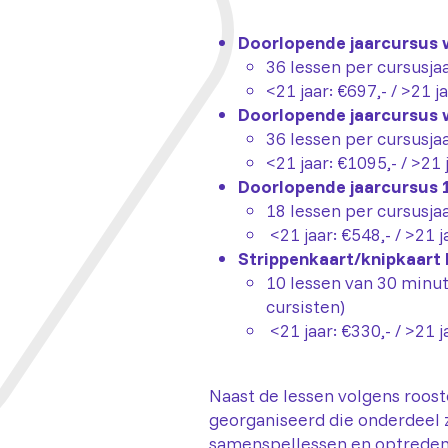
Doorlopende jaarcursus 
36 lessen per cursusja
<21 jaar: €697,- / >21 j
Doorlopende jaarcursus 
36 lessen per cursusja
<21 jaar: €1095,- / >21 
Doorlopende jaarcursus 1
18 lessen per cursusja
<21 jaar: €548,- / >21 j
Strippenkaart/knipkaart 
10 lessen van 30 minut
cursisten)
<21 jaar: €330,- / >21 j
Naast de lessen volgens roost
georganiseerd die onderdeel z
samenspellessen en optreden