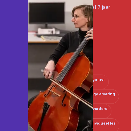
Vanaf 7 jaar
Beginner
Enige ervaring
Gevorderd
Individueel les