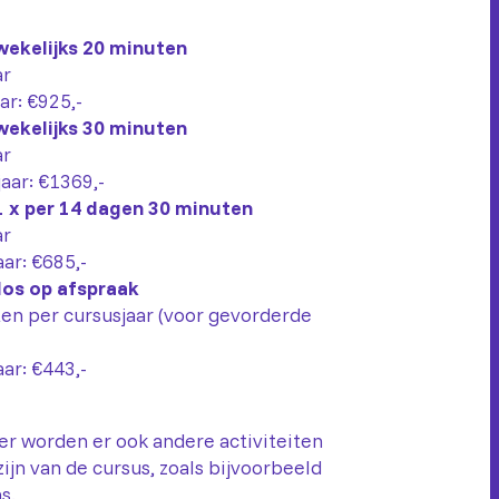
wekelijks 20 minuten
ar
aar: €925,-
wekelijks 30 minuten
ar
jaar: €1369,-
 x per 14 dagen 30 minuten
ar
aar: €685,-
los op afspraak
en per cursusjaar (voor gevorderde
aar: €443,-
er worden er ook andere activiteiten
ijn van de cursus, zoals bijvoorbeeld
s.