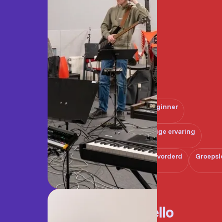
Beginner
Enige ervaring
Gevorderd
Groepsl
Cello