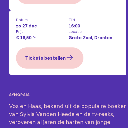
Datum
Tijd
zo 27 dec
16:00
Prijs
Locatie
€ 16,50
Grote Zaal, Dronten
Tickets bestellen
SYNOPSIS
Vos en Haas, bekend uit de populaire boeken
van Sylvia Vanden Heede en de tv-reeks,
veroveren al jaren de harten van jonge