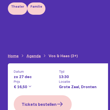
Theater
Familie
Home
Agenda
Vos & Haas (3+)
Datum
Tijd
zo 27 dec
13:30
Prijs
Locatie
€ 16,50
Grote Zaal, Dronten
Tickets bestellen