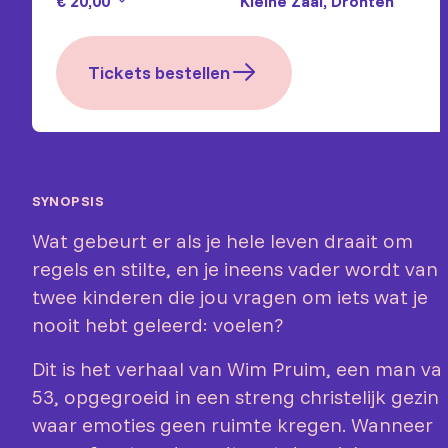
€ 20,00
Kleine Zaal, Dronten
Tickets bestellen
SYNOPSIS
Wat gebeurt er als je hele leven draait om
regels en stilte, en je ineens vader wordt van
twee kinderen die jou vragen om iets wat je
nooit hebt geleerd: voelen?
Dit is het verhaal van Wim Pruim, een man va
53, opgegroeid in een streng christelijk gezin
waar emoties geen ruimte kregen. Wanneer h