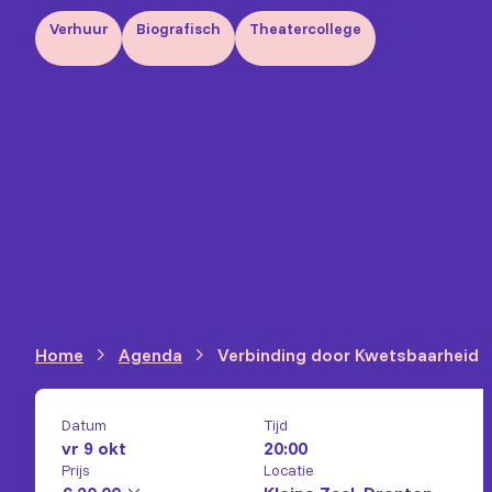
Verhuur
Biografisch
Theatercollege
Home
Agenda
Verbinding door Kwetsbaarheid
Datum
Tijd
vr 9 okt
20:00
Prijs
Locatie