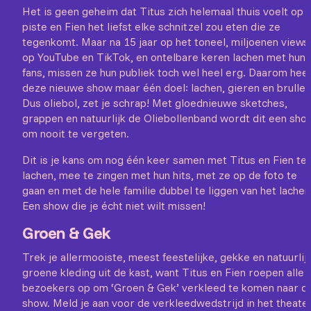
Het is geen geheim dat Titus zich helemaal thuis voelt op 
piste en Fien het liefst elke schnitzel zou eten die ze
tegenkomt. Maar na 15 jaar op het toneel, miljoenen views
op YouTube en TikTok, en ontelbare keren lachen met hun
fans, missen ze hun publiek toch wel heel erg. Daarom heef
deze nieuwe show maar één doel: lachen, gieren en brullen
Dus oliebol, zet je schrap! Met gloednieuwe sketches,
grappen en natuurlijk de Oliebollenband wordt dit een sho
om nooit te vergeten.
Dit is je kans om nog één keer samen met Titus en Fien te
lachen, mee te zingen met hun hits, met ze op de foto te
gaan en met de hele familie dubbel te liggen van het lachen
Een show die je écht niet wilt missen!
Groen & Gek
Trek je allermooiste, meest feestelijke, gekke en natuurlij
groene kleding uit de kast, want Titus en Fien roepen alle
bezoekers op om ‘Groen & Gek’ verkleed te komen naar d
show. Meld je aan voor de verkleedwedstrijd in het theater