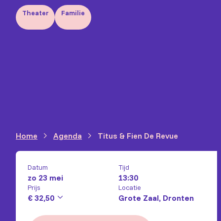
Theater
Familie
Home
Agenda
Titus & Fien De Revue
Datum
Tijd
zo 23 mei
13:30
Prijs
Locatie
€ 32,50
Grote Zaal, Dronten