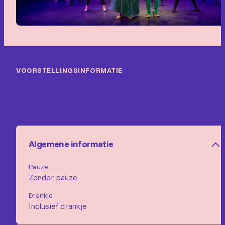
VOORSTELLINGSINFORMATIE
Algemene informatie
Pauze
Zonder pauze
Drankje
Inclusief drankje