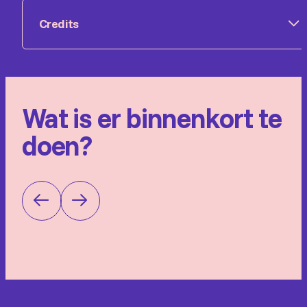
Credits
Producent: Van Hoorne Studios
Cast: Titus en Fien
Wat is er binnenkort te
Regie: Bas Groenenberg
doen?