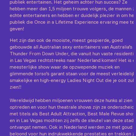
publiek entertainen. Het geheim achter hun succes? Ze
hebben meer dan 1,5 miljoen trouwe volgers, de mannen zi
echte entertainers en hebben er duidelijk plezier in om het
publiek die Once in a Lifetime Experience ervaring mee te
geven!
Het zijn dan ook de mooiste, meest gespierde, goed
gebouwde all Australian sexy entertainers van Australia’s
Thunder From Down Under, die vanuit hun vaste residenti
in Las Vegas rechtstreeks naar Nederland komen! Het is 
meesterlijke show waar de opzwepende muziek en
glimmende torso’s garant staan voor de meest verleidelijk
smakelijke en high-energy Ladies Night Out die je ooit zult
zien!!
Wereldwijd hebben miljoenen vrouwen deze hunks al zien
optreden en voor hun theatrale shows zijn ze onderscheid
met titels als Best Adult Attraction, Best Male Revue sho
en in Las Vegas mochten zij zelfs de sleutel van deze stad 
ontvangst nemen. Ook in Nederland werden ze met goud
beloond voor hun indrukwekkende prestaties en trekken z