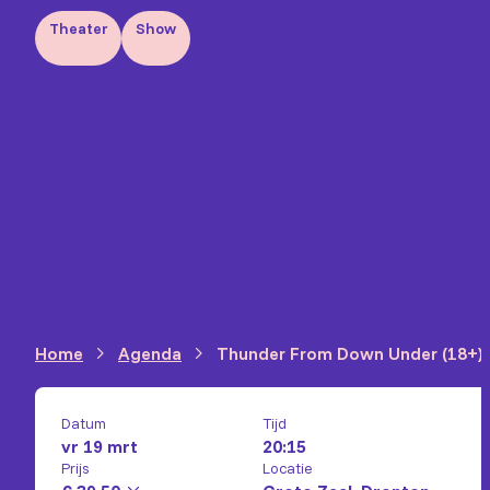
Theater
Show
Home
Agenda
Thunder From Down Under (18+)
Datum
Tijd
vr 19 mrt
20:15
Prijs
Locatie