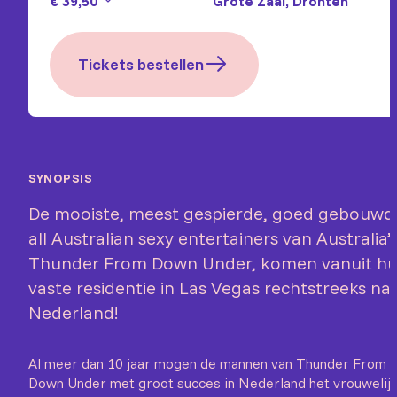
€ 39,50
Grote Zaal, Dronten
Tickets bestellen
SYNOPSIS
De mooiste, meest gespierde, goed gebouwd
all Australian sexy entertainers van Australia’
Thunder From Down Under, komen vanuit h
vaste residentie in Las Vegas rechtstreeks na
Nederland!
Al meer dan 10 jaar mogen de mannen van Thunder From
Down Under met groot succes in Nederland het vrouwelij