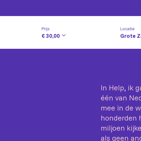
Prijs
Locatie
€ 30,00
Grote Z
In Help, ik
één van Ne
mee in de w
honderden h
miljoen kij
als geen an