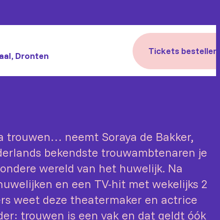
Tickets bestellen
aal, Dronten
 ga trouwen… neemt Soraya de Bakker,
derlands bekendste trouwambtenaren je
ondere wereld van het huwelijk. Na
uwelijken en een TV-hit met wekelijks 2
kers weet deze theatermaker en actrice
der: trouwen is een vak en dat geldt óók