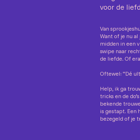
voor de lief
Van sprookjeshuw
Want of je nu al
midden in een v
swipe naar recht
de liefde. Of era
Oftewel: “Dé ult
Help, ik ga trou
tricks en de do’
bekende trouwex
is gestapt. Een 
bezegeld of je t