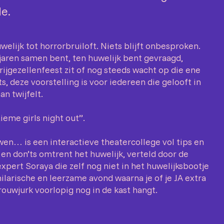
de.
elijk tot horrorbruiloft. Niets blijft onbesproken.
 jaren samen bent, ten huwelijk bent gevraagd,
rijgezellenfeest zit of nog steeds wacht op die ene
s, deze voorstelling is voor iedereen die gelooft in
an twijfelt.
ieme girls night out”.
wen… is een interactieve theatercollege vol tips en
s en don’ts omtrent het huwelijk, verteld door de
pert Soraya die zelf nog niet in het huwelijksbootje
hilarische en leerzame avond waarna je of je JA extra
rouwjurk voorlopig nog in de kast hangt.