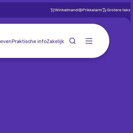
Winkelmand
Prikkelarm
Grotere tekst
even
Praktische info
Zakelijk