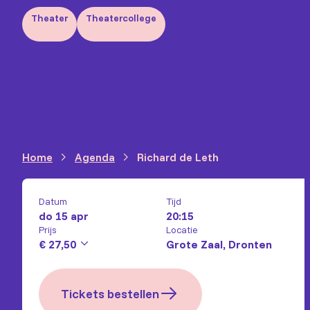
Theater
Theatercollege
Home
Agenda
Richard de Leth
Datum
Tijd
do 15 apr
20:15
Prijs
Locatie
€ 27,50
Grote Zaal, Dronten
Tickets bestellen