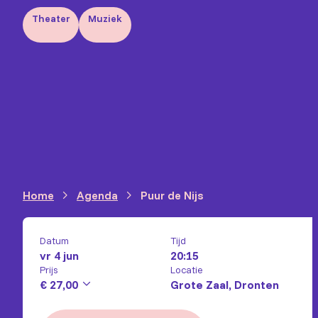
Theater
Muziek
Home
Agenda
Puur de Nijs
Datum
Tijd
vr 4 jun
20:15
Prijs
Locatie
€ 27,00
Grote Zaal, Dronten