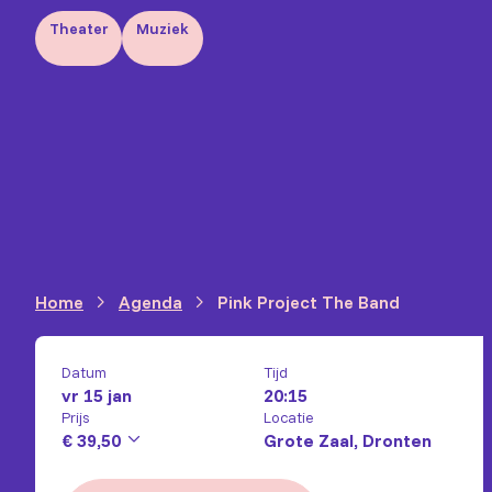
Theater
Muziek
Home
Agenda
Pink Project The Band
Datum
Tijd
vr 15 jan
20:15
Prijs
Locatie
€ 39,50
Grote Zaal, Dronten