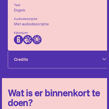
Taal
Engels
Audiodescriptie
Met audiodescriptie
Kijkwijzer
Credits
Allison Janney, Christoph Waltz, Jeff Bridges, Jesse
Eisenberg, Zoey Deutch, Trey Parker, Bobby
Wat is er binnenkort te
Moynihan, Phil LaMarr
doen?