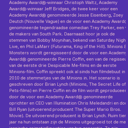
Academy Award®-winnaar Christoph Waltz, Academy
Award®-winnaar Jeff Bridges, de twee keer voor een
Academy Award® genomineerde Jesse Eisenberg, Zoey
Deutch (Nouvelle Vague) en de voor een Academy Award
genomineerde tegendraadse comedian Trey Parker, een v
de makers van South Park. Daarnaast hoor je ook de
stemmen van Bobby Moynihan, bekend van Saturday Night
Live, en Phil LaMarr (Futurama, King of the Hill). Minions &
Monsters wordt geregisseerd door de voor een Academy
Award® genomineerde Pierre Coffin, een van de regisseu
van de eerste drie Despicable Me-films en de eerste
Minions-film. Coffin spreekt ook al sinds hun filmdebuut in
2010 de stemmetjes van de Minions in. Het scenario is
geschreven door Brian Lynch (Minions, The Secret Life of
Pets-films) en Pierre Coffin en de film wordt geproduceer
door de voor een Academy Award® genomineerde
oprichter en CEO van Illumination Chris Meledandri en doo
Bill Ryan (uitvoerend producent The Super Mario Bros.
Movie). De uitvoerend producent is Brian Lynch. Ruim tien
jaar na hun ontstaan zijn de Minions uitgegroeid tot de me