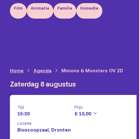
Film
Animatie
Familie
Komedie
Home
Agenda
Minions & Monsters OV 2D
Zaterdag 8 augustus
Tijd
Prijs
15:30
€ 10,00
Locatie
Bioscoopzaal, Dronten