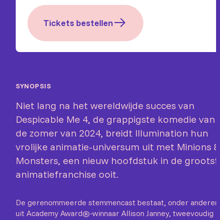
Tickets bestellen
SYNOPSIS
Niet lang na het wereldwijde succes van
Despicable Me 4, de grappigste komedie van
de zomer van 2024, breidt Illumination hun
vrolijke animatie-universum uit met Minions &
Monsters, een nieuw hoofdstuk in de grootst
animatiefranchise ooit.
De gerenommeerde stemmencast bestaat, onder anderen
uit Academy Award®-winnaar Allison Janney, tweevoudig